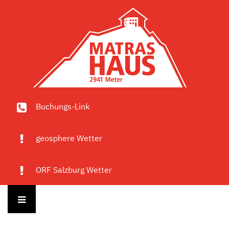
Buchungs-Link
geosphere Wetter
ORF Salzburg Wetter