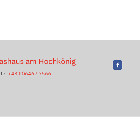
ashaus am Hochkönig
tte:
+43 (0)6467 7566