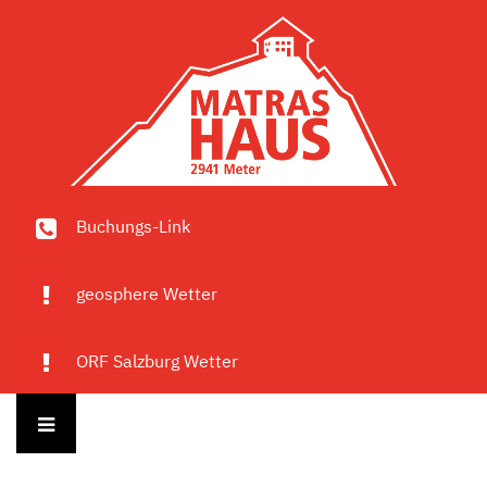
Buchungs-Link
geosphere Wetter
ORF Salzburg Wetter