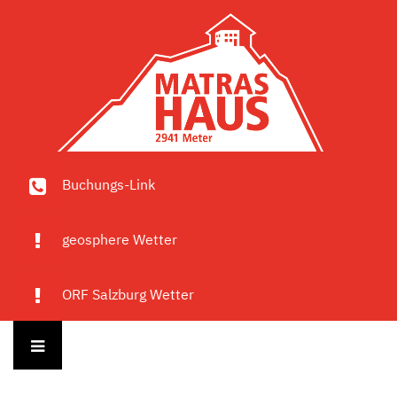
Buchungs-Link
geosphere Wetter
ORF Salzburg Wetter